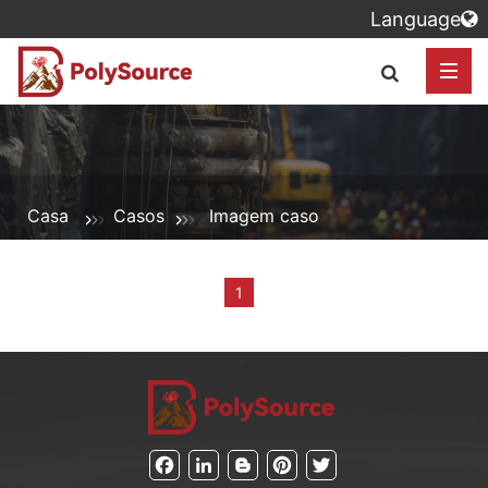
Language
Casa
Casos
Imagem caso
1
Facebook
LinkedIn
Blogger
Pinterest
Twitter