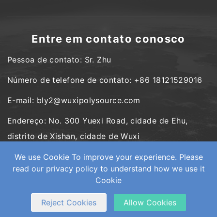
Entre em contato conosco
Pessoa de contato: Sr. Zhu
Número de telefone de contato: +86 18121529016
E-mail: bly2@wuxipolysource.com
Endereço: No. 300 Yuexi Road, cidade de Ehu,
distrito de Xishan, cidade de Wuxi
We use Cookie To improve your experience. Please
read our privacy policy to understand how we use it
Cookie
Copyright © Wuxi PolySource Geological Equipment Co., Ltd.
Todos os direitos reservados.
Web Development
by Wangke
mapa do site
RSS (em inglês)
XML
Política de Privacidade
Reject Cookies
Allow Cookies