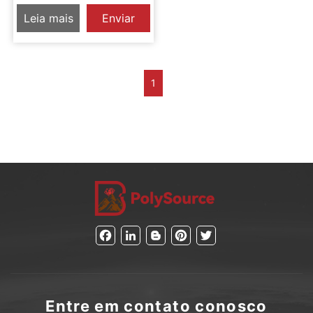
hidráulica portátil completa
Leia mais
Enviar
Inquérito
1
Facebook
LinkedIn
Blogger
Pinterest
Twitter
Entre em contato conosco