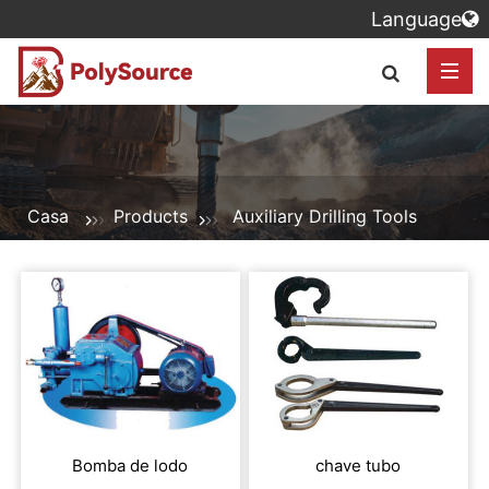
Language
Casa
Products
Auxiliary Drilling Tools
Bomba de lodo
chave tubo