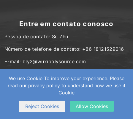
Entre em contato conosco
Pessoa de contato: Sr. Zhu
Número de telefone de contato: +86 18121529016
E-mail: bly2@wuxipolysource.com
Endereço: No. 300 Yuexi Road, cidade de Ehu,
We use Cookie To improve your experience. Please
distrito de Xishan, cidade de Wuxi
read our privacy policy to understand how we use it
Cookie
Reject Cookies
Allow Cookies
Copyright © Wuxi PolySource Geological Equipment Co., Ltd.
Todos os direitos reservados.
Web Development
by Wangke
mapa do site
RSS (em inglês)
XML
Política de Privacidade